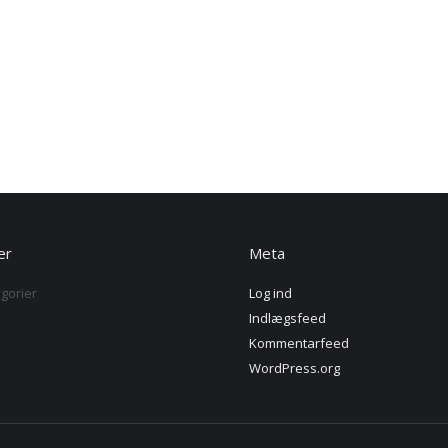
er
Meta
gorier
Log ind
Indlægsfeed
Kommentarfeed
WordPress.org