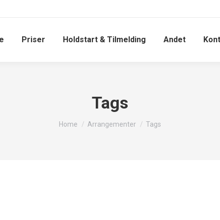
e
Priser
Holdstart & Tilmelding
Andet
Kont
Tags
You are here:
Home
Arrangementer
Tags